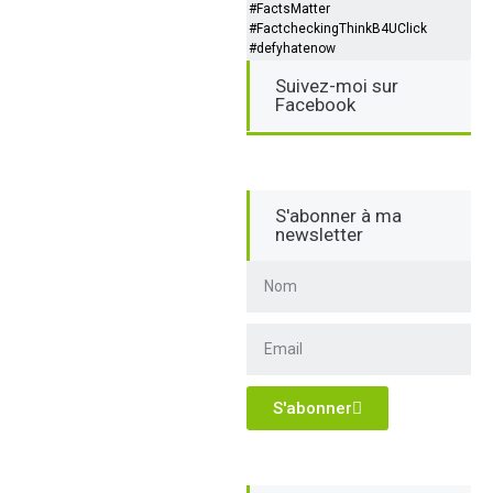
#FactsMatter
#FactcheckingThinkB4UClick
#defyhatenow
Suivez-moi sur
Facebook
S'abonner à ma
newsletter
S'abonner