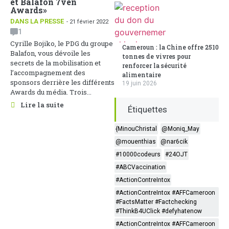
et Balafon 7ven
Awards»
DANS LA PRESSE
- 21 février 2022
1
Cyrille Bojiko, le PDG du groupe
Cameroun : la Chine offre 2510
Balafon, vous dévoile les
tonnes de vivres pour
secrets de la mobilisation et
renforcer la sécurité
l’accompagnement des
alimentaire
sponsors derrière les différents
19 juin 2026
Awards du média. Trois...
Lire la suite
Étiquettes
{MinouChristal
@Moniq_May
@mouenthias
@nar6cik
#10000codeurs
#24OJT
#ABCVaccination
#ActionContreIntox
#ActionContreIntox #AFFCameroon
#FactsMatter #Factchecking
#ThinkB4UClick #defyhatenow
#ActionContreIntox #AFFCameroon