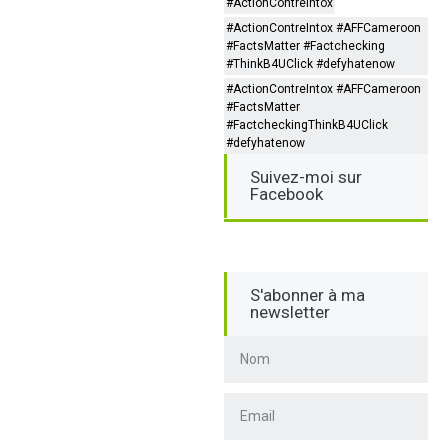
#ActionContreIntox
#ActionContreIntox #AFFCameroon
#FactsMatter #Factchecking
#ThinkB4UClick #defyhatenow
#ActionContreIntox #AFFCameroon
#FactsMatter
#FactcheckingThinkB4UClick
#defyhatenow
Suivez-moi sur
Facebook
S'abonner à ma
newsletter