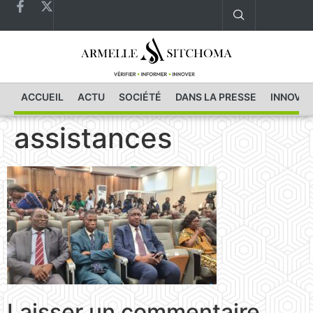
ACCUEIL
ACTU
SOCIÉTÉ
DANS LA PRESSE
INNOVAT
assistances
Laisser un commentaire