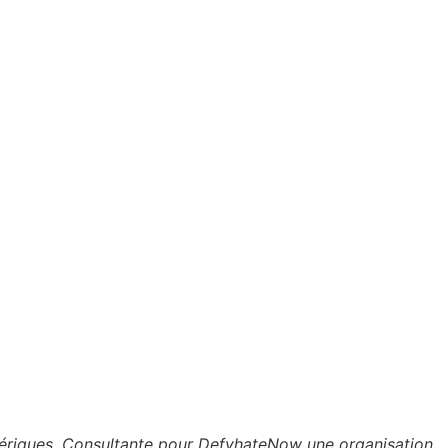
umériques. Consultante pour DefyhateNow une organisation