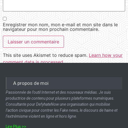
Enregistrer mon nom, mon e-mail et mon site dans le
navigateur pour mon prochain commentaire.
This site uses Akismet to reduce spam.
Learn how your
comment data is processed.
A propos de moi
Passionnée de l’outil Internet et des nouveaux médias. Je suis
productrice de contenu pour plusieurs plateformes numériques.
Consultante pour DefyhateNow une organisation qui mobilise
l’action civique pour contrer les Fake news, le discours de haine et
l’extrémisme violent en ligne et hors ligne.
Lire Plus >>