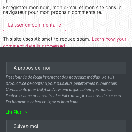
Enregistrer mon nom, mon e-mail et mon site dans le
navigateur pour mon prochain commentaire.
This site uses Akismet to reduce spam.
Learn how your
comment data is processed.
A propos de moi
Passionnée de l’outil Internet et des nouveaux médias. Je suis
productrice de contenu pour plusieurs plateformes numériques.
Consultante pour DefyhateNow une organisation qui mobilise
l’action civique pour contrer les Fake news, le discours de haine et
l’extrémisme violent en ligne et hors ligne.
Lire Plus >>
Suivez-moi