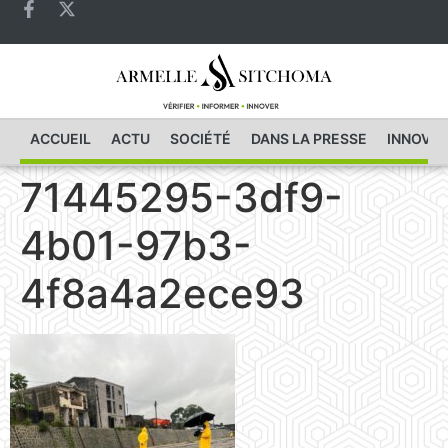
ACCUEIL
ACTU
SOCIÉTÉ
DANS LA PRESSE
INNOVAT
71445295-3df9-
4b01-97b3-
4f8a4a2ece93