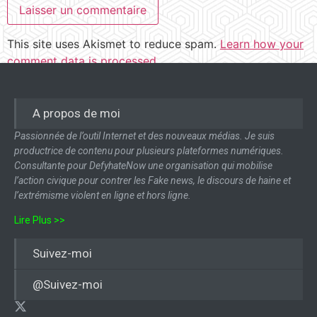
This site uses Akismet to reduce spam.
Learn how your
comment data is processed.
A propos de moi
Passionnée de l’outil Internet et des nouveaux médias. Je suis
productrice de contenu pour plusieurs plateformes numériques.
Consultante pour DefyhateNow une organisation qui mobilise
l’action civique pour contrer les Fake news, le discours de haine et
l’extrémisme violent en ligne et hors ligne.
Lire Plus >>
Suivez-moi
@Suivez-moi