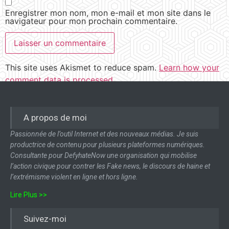
Enregistrer mon nom, mon e-mail et mon site dans le
navigateur pour mon prochain commentaire.
This site uses Akismet to reduce spam.
Learn how your
comment data is processed.
A propos de moi
Passionnée de l’outil Internet et des nouveaux médias. Je suis
productrice de contenu pour plusieurs plateformes numériques.
Consultante pour DefyhateNow une organisation qui mobilise
l’action civique pour contrer les Fake news, le discours de haine et
l’extrémisme violent en ligne et hors ligne.
Lire Plus >>
Suivez-moi