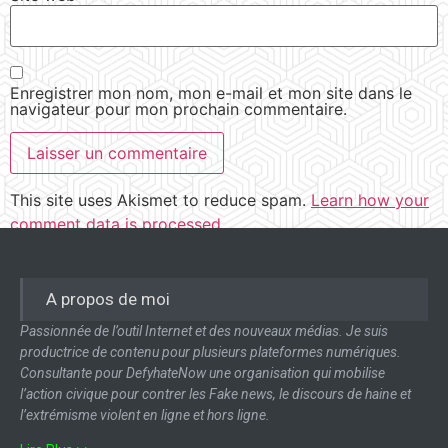
Enregistrer mon nom, mon e-mail et mon site dans le
navigateur pour mon prochain commentaire.
This site uses Akismet to reduce spam.
Learn how your
comment data is processed.
A propos de moi
Passionnée de l’outil Internet et des nouveaux médias. Je suis
productrice de contenu pour plusieurs plateformes numériques.
Consultante pour DefyhateNow une organisation qui mobilise
l’action civique pour contrer les Fake news, le discours de haine et
l’extrémisme violent en ligne et hors ligne.