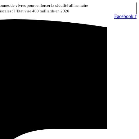
nnes de vivres pour renforcer la sécurité alimentaire
iscales : l’État vise 400 milliards en 2026
Facebook-f