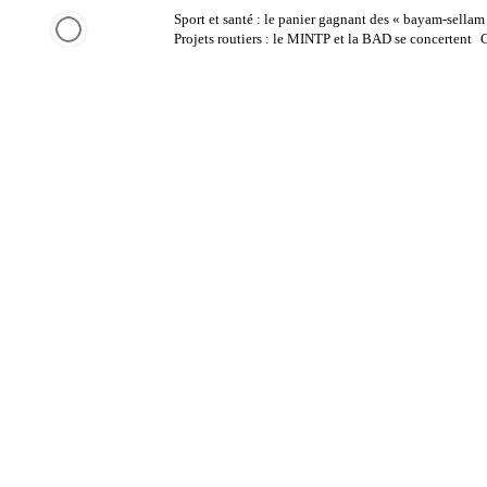
Aller
Sport et santé : le panier gagnant des « bayam-sellam
DERNIÈRES
au
Projets routiers : le MINTP et la BAD se concertent
C
contenu