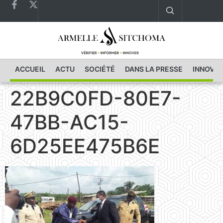
ACCUEIL
ACTU
SOCIÉTÉ
DANS LA PRESSE
INNOVAT
22B9C0FD-80E7-
47BB-AC15-
6D25EE475B6E