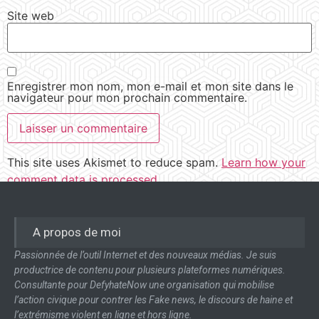
Site web
Enregistrer mon nom, mon e-mail et mon site dans le
navigateur pour mon prochain commentaire.
This site uses Akismet to reduce spam.
Learn how your
comment data is processed.
A propos de moi
Passionnée de l’outil Internet et des nouveaux médias. Je suis
productrice de contenu pour plusieurs plateformes numériques.
Consultante pour DefyhateNow une organisation qui mobilise
l’action civique pour contrer les Fake news, le discours de haine et
l’extrémisme violent en ligne et hors ligne.