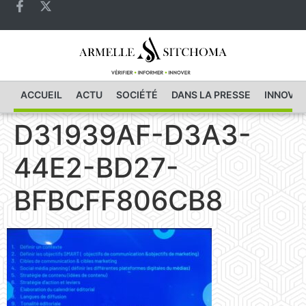
ACCUEIL
ACTU
SOCIÉTÉ
DANS LA PRESSE
INNOVAT
D31939AF-D3A3-
44E2-BD27-
BFBCFF806CB8