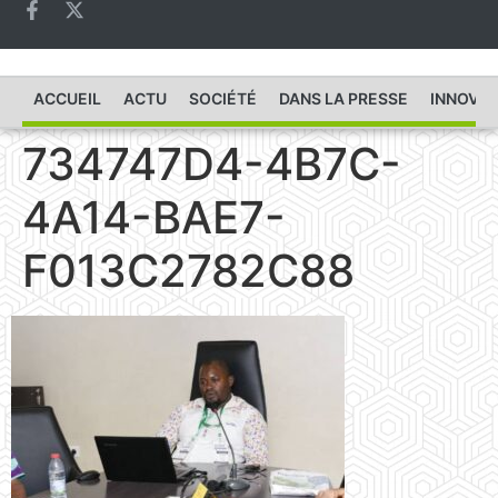
ACCUEIL
ACTU
SOCIÉTÉ
DANS LA PRESSE
INNOVAT
734747D4-4B7C-
4A14-BAE7-
F013C2782C88