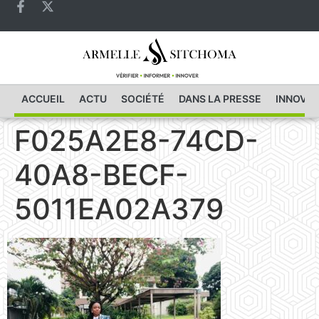
ACCUEIL
ACTU
SOCIÉTÉ
DANS LA PRESSE
INNOVAT
F025A2E8-74CD-
40A8-BECF-
5011EA02A379