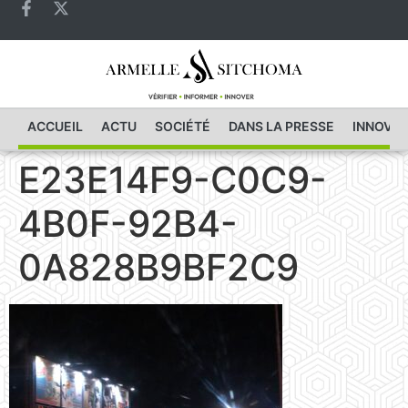
ACCUEIL
ACTU
SOCIÉTÉ
DANS LA PRESSE
INNOVAT
E23E14F9-C0C9-
4B0F-92B4-
0A828B9BF2C9