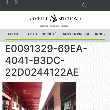
ACCUEIL
ACTU
SOCIÉTÉ
DANS LA PRESSE
INNOVAT
E0091329-69EA-
4041-B3DC-
22D0244122AE