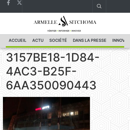
ACCUEIL
ACTU
SOCIÉTÉ
DANS LA PRESSE
INNOVAT
3157BE18-1D84-
4AC3-B25F-
6AA350090443