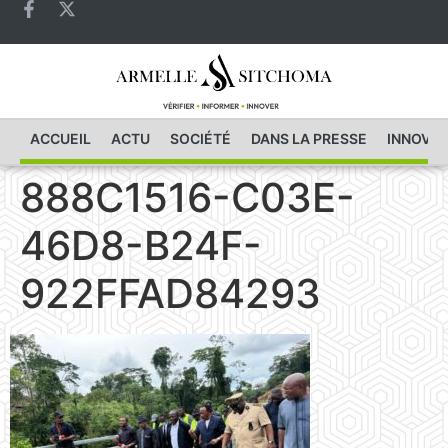
ACCUEIL
ACTU
SOCIÉTÉ
DANS LA PRESSE
INNOVAT
888C1516-C03E-
46D8-B24F-
922FFAD84293