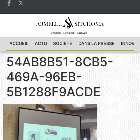
ACCUEIL
ACTU
SOCIÉTÉ
DANS LA PRESSE
INNOVAT
54AB8B51-8CB5-
469A-96EB-
5B1288F9ACDE