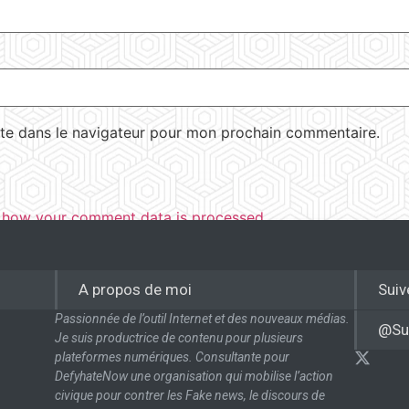
te dans le navigateur pour mon prochain commentaire.
 how your comment data is processed.
A propos de moi
Suiv
Passionnée de l’outil Internet et des nouveaux médias.
@Su
Je suis productrice de contenu pour plusieurs
plateformes numériques. Consultante pour
DefyhateNow une organisation qui mobilise l’action
civique pour contrer les Fake news, le discours de