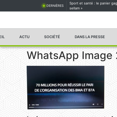
Sport et santé : le panier g
DERNIÈRES
sellam »
EIL
ACTU
SOCIÉTÉ
DANS LA PRESSE
WhatsApp Image 2