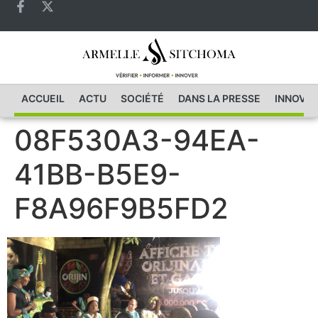
ACCUEIL
ACTU
SOCIÉTÉ
DANS LA PRESSE
INNOVAT
08F530A3-94EA-
41BB-B5E9-
F8A96F9B5FD2