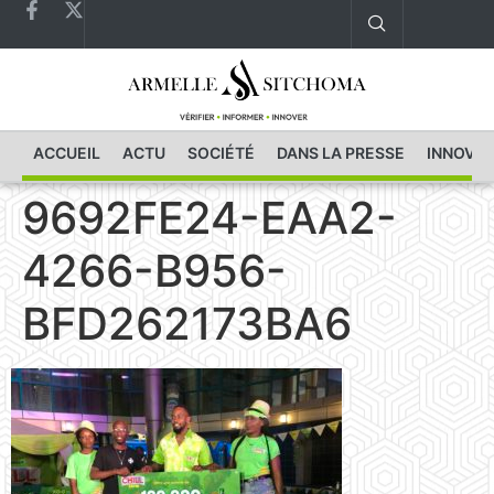
ACCUEIL
ACTU
SOCIÉTÉ
DANS LA PRESSE
INNOVAT
9692FE24-EAA2-
4266-B956-
BFD262173BA6