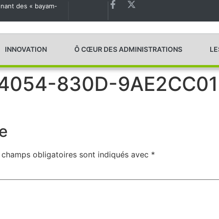
agnant des « bayam-
Les États généraux de la Santé en préparation
INNOVATION
Ô CŒUR DES ADMINISTRATIONS
LE
-4054-830D-9AE2CC0
e
 champs obligatoires sont indiqués avec
*