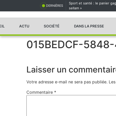
Sport et santé : le panier g
DERNIÈRES
sellam »
EIL
ACTU
SOCIÉTÉ
DANS LA PRESSE
015BEDCF-5848
Laisser un commentair
Votre adresse e-mail ne sera pas publiée.
Les
Commentaire
*