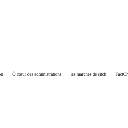
on
Ô cœur des administrations
les marches de sitch
FactCh