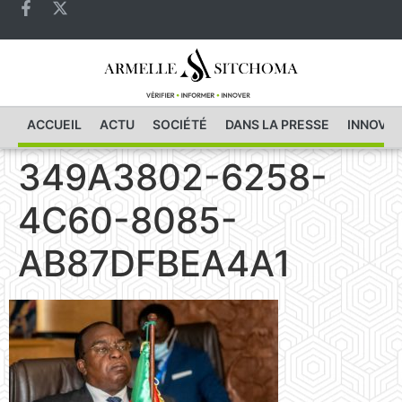
ACCUEIL
ACTU
SOCIÉTÉ
DANS LA PRESSE
INNOVAT
349A3802-6258-
4C60-8085-
AB87DFBEA4A1