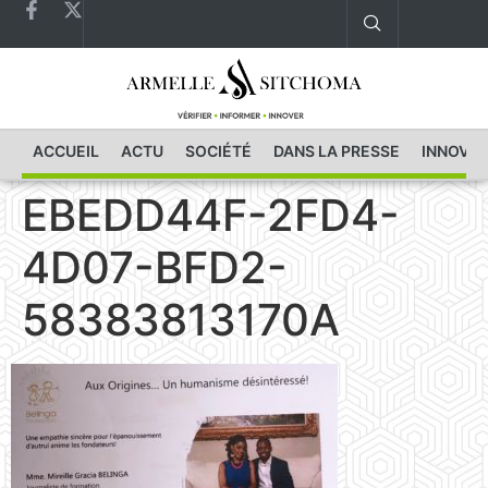
ACCUEIL
ACTU
SOCIÉTÉ
DANS LA PRESSE
INNOVAT
EBEDD44F-2FD4-
4D07-BFD2-
58383813170A