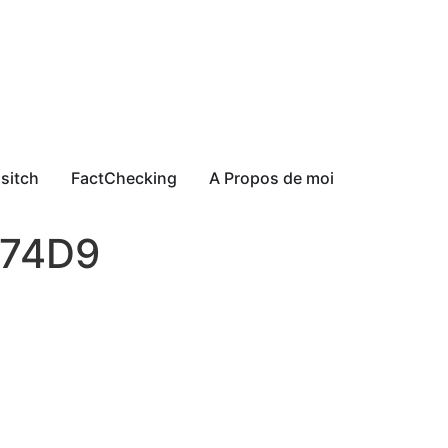
sitch
FactChecking
A Propos de moi
774D9