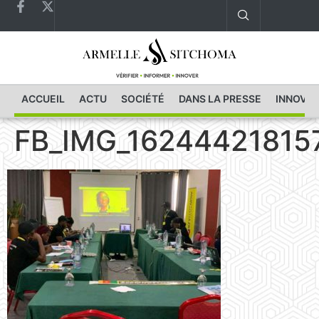
ACCUEIL
ACTU
SOCIÉTÉ
DANS LA PRESSE
INNOVAT
FB_IMG_16244421815