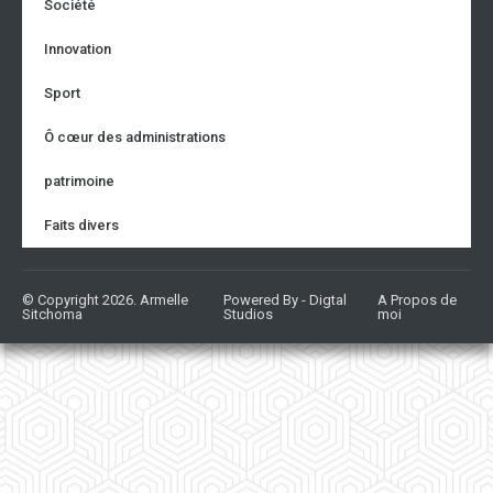
Société
Innovation
Sport
Ô cœur des administrations
patrimoine
Faits divers
© Copyright 2026. Armelle
Powered By - Digtal
A Propos de
Sitchoma
Studios
moi