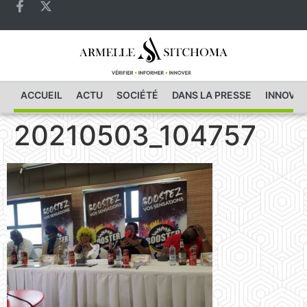
ACCUEIL
ACTU
SOCIÉTÉ
DANS LA PRESSE
INNOVAT
20210503_104757