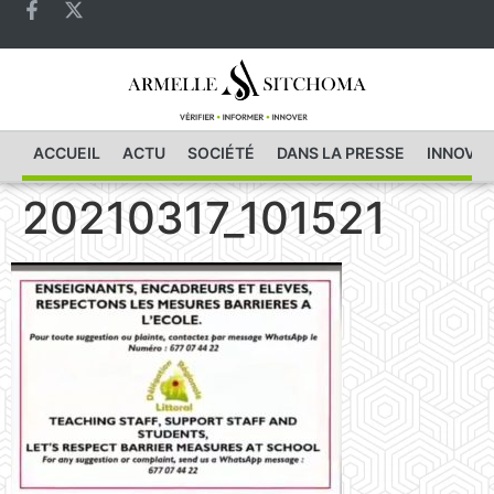
ACCUEIL
ACTU
SOCIÉTÉ
DANS LA PRESSE
INNOVAT
20210317_101521