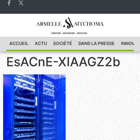
ACCUEIL
ACTU
SOCIÉTÉ
DANS LA PRESSE
INNOVAT
EsACnE-XIAAGZ2b