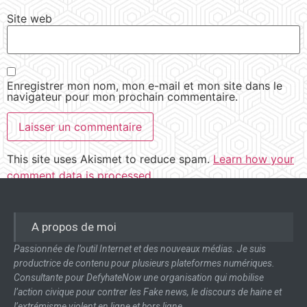
Site web
Enregistrer mon nom, mon e-mail et mon site dans le
navigateur pour mon prochain commentaire.
This site uses Akismet to reduce spam.
Learn how your
comment data is processed.
A propos de moi
Passionnée de l’outil Internet et des nouveaux médias. Je suis
productrice de contenu pour plusieurs plateformes numériques.
Consultante pour DefyhateNow une organisation qui mobilise
l’action civique pour contrer les Fake news, le discours de haine et
l’extrémisme violent en ligne et hors ligne.