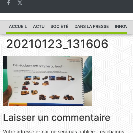
ACCUEIL
ACTU
SOCIÉTÉ
DANS LA PRESSE
INNOVAT
20210123_131606
Laisser un commentaire
Votre adresse e-mail ne sera pas publiée.
Les champs