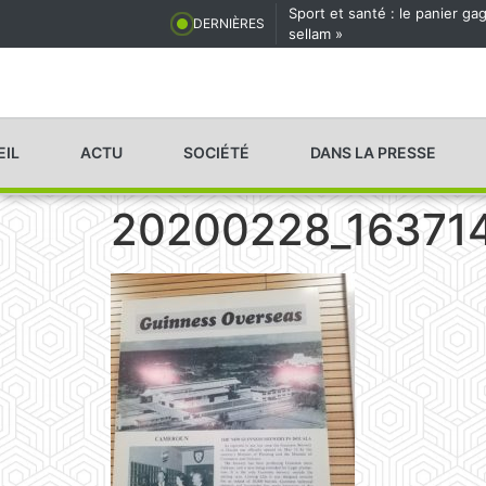
Sport et santé : le panier g
DERNIÈRES
sellam »
EIL
ACTU
SOCIÉTÉ
DANS LA PRESSE
20200228_16371