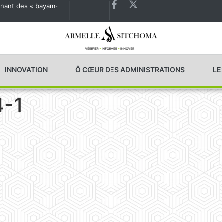
agnant des « bayam-
Les États généraux de la Santé en préparation
INNOVATION
Ô CŒUR DES ADMINISTRATIONS
LE
4-1