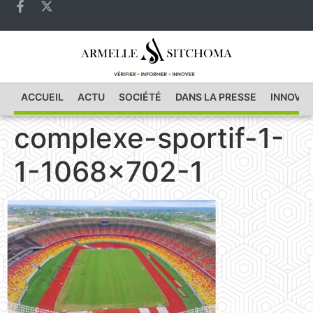
ACCUEIL
ACTU
SOCIÉTÉ
DANS LA PRESSE
INNOVAT
complexe-sportif-1-
1-1068×702-1