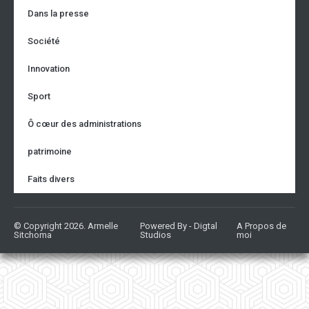
Dans la presse
Société
Innovation
Sport
Ô cœur des administrations
patrimoine
Faits divers
© Copyright 2026. Armelle
Powered By - Digtal
A Propos de
Sitchoma
Studios
moi