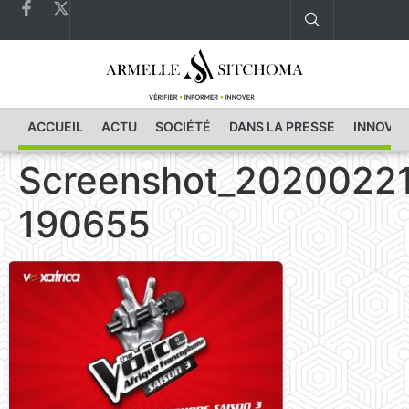
ACCUEIL
ACTU
SOCIÉTÉ
DANS LA PRESSE
INNOVAT
Screenshot_2020022
190655