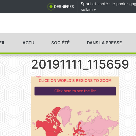
Sport et santé : le panier g
DERNIÈRES
sellam »
EIL
ACTU
SOCIÉTÉ
DANS LA PRESSE
20191111_115659