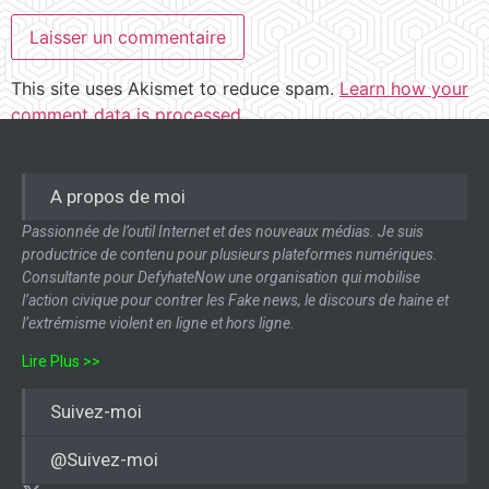
This site uses Akismet to reduce spam.
Learn how your
comment data is processed.
A propos de moi
Passionnée de l’outil Internet et des nouveaux médias. Je suis
productrice de contenu pour plusieurs plateformes numériques.
Consultante pour DefyhateNow une organisation qui mobilise
l’action civique pour contrer les Fake news, le discours de haine et
l’extrémisme violent en ligne et hors ligne.
Lire Plus >>
Suivez-moi
@Suivez-moi