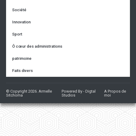
Société
Innovation
Sport
Ô cœur des administrations
patrimoine
Faits divers
© Copyright 2026. Armelle
Powered By - Digtal
A Propos de
Sitchoma
Studios
moi