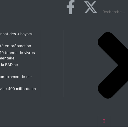
agnant des « bayam-
té en préparation
10 tonnes de vivres
imentaire
t la BAD se
t son examen de mi-
 vise 400 milliards en