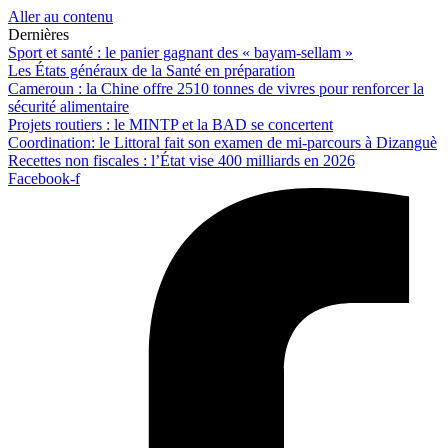
Aller au contenu
Dernières
Sport et santé : le panier gagnant des « bayam-sellam »
Les États généraux de la Santé en préparation
Cameroun : la Chine offre 2510 tonnes de vivres pour renforcer la
sécurité alimentaire
Projets routiers : le MINTP et la BAD se concertent
Coordination: le Littoral fait son examen de mi-parcours à Dizanguè
Recettes non fiscales : l’État vise 400 milliards en 2026
Facebook-f