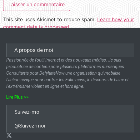
This site uses Akismet to reduce spam.
Learn how your
comment data is processed.
A propos de moi
Passionnée de l’outil Internet et des nouveaux médias. Je suis
productrice de contenu pour plusieurs plateformes numériques.
Consultante pour DefyhateNow une organisation qui mobilise
l’action civique pour contrer les Fake news, le discours de haine et
l’extrémisme violent en ligne et hors ligne.
Lire Plus >>
Suivez-moi
@Suivez-moi