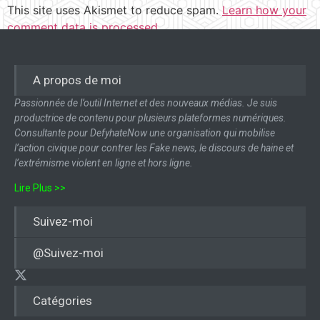
This site uses Akismet to reduce spam.
Learn how your
comment data is processed.
A propos de moi
Passionnée de l’outil Internet et des nouveaux médias. Je suis
productrice de contenu pour plusieurs plateformes numériques.
Consultante pour DefyhateNow une organisation qui mobilise
l’action civique pour contrer les Fake news, le discours de haine et
l’extrémisme violent en ligne et hors ligne.
Lire Plus >>
Suivez-moi
@Suivez-moi
Catégories