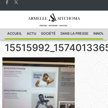
ACCUEIL
ACTU
SOCIÉTÉ
DANS LA PRESSE
INNOVAT
15515992_157401336