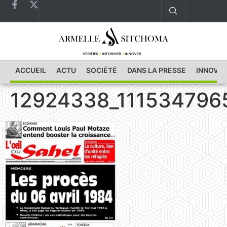
ACCUEIL
ACTU
SOCIÉTÉ
DANS LA PRESSE
INNOVAT
12924338_111534796