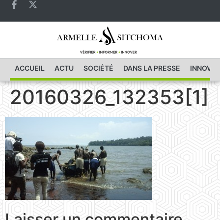
ACCUEIL
ACTU
SOCIÉTÉ
DANS LA PRESSE
INNOVAT
20160326_132353[1]
Laisser un commentaire