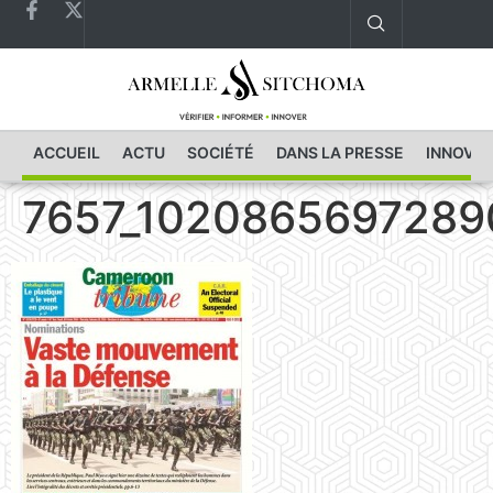
ACCUEIL
ACTU
SOCIÉTÉ
DANS LA PRESSE
INNOVAT
7657_102086569728