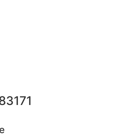
83171
e