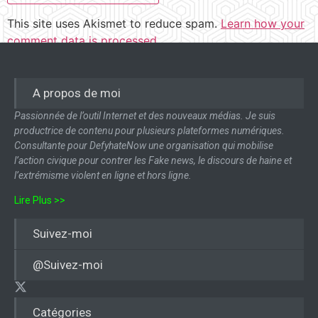
This site uses Akismet to reduce spam.
Learn how your
comment data is processed.
A propos de moi
Passionnée de l’outil Internet et des nouveaux médias. Je suis
productrice de contenu pour plusieurs plateformes numériques.
Consultante pour DefyhateNow une organisation qui mobilise
l’action civique pour contrer les Fake news, le discours de haine et
l’extrémisme violent en ligne et hors ligne.
Lire Plus >>
Suivez-moi
@Suivez-moi
Catégories