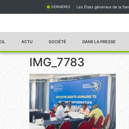
Les États généraux de la San
DERNIÈRES
EIL
ACTU
SOCIÉTÉ
DANS LA PRESSE
IMG_7783